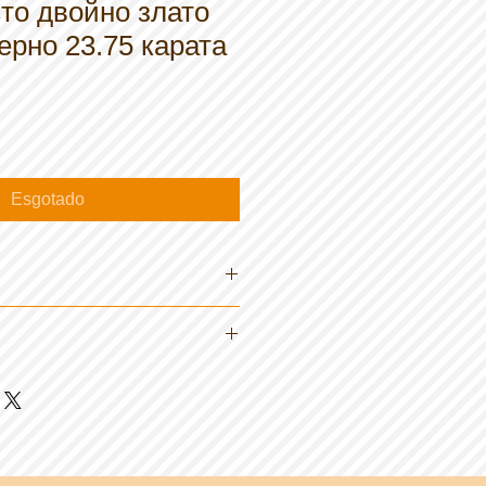
сто двойно злато
рно 23.75 карата
Esgotado
 хладно.
та злато
– задължително
 80x80 mm
райни лакове против оксидация
ата злато
– финалното лакиране
но.