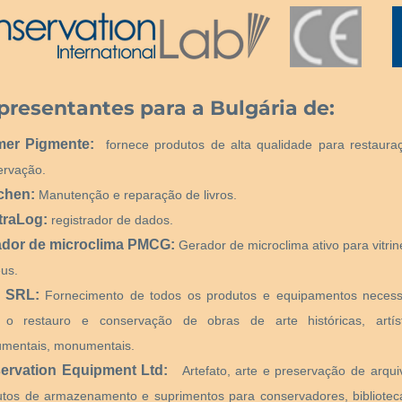
presentantes para a Bulgária de:
mer Pigmente:
fornece produtos de alta qualidade para restaura
ervação.
chen:
Manutenção e reparação de livros.
traLog:
registrador de dados.
ador de microclima PMCG:
Gerador de microclima ativo para vitri
us.
 SRL:
Fornecimento de todos os produtos e equipamentos necess
 o restauro e conservação de obras de arte históricas, artíst
mentais, monumentais.
ervation Equipment Ltd:
Artefato, arte e preservação de arqui
utos de armazenamento e suprimentos para conservadores, bibliotecá