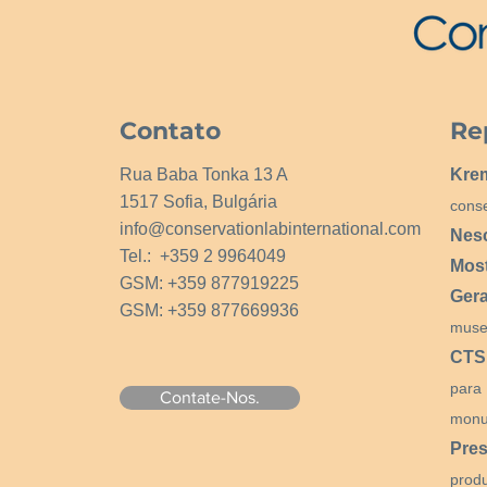
Contato
Re
Rua Baba Tonka 13 A
Kre
1517 Sofia, Bulgária
cons
info@conservationlabinternational.com
Nes
Tel.: +359 2 9964049
Mos
GSM: +359 877919225
Ger
GSM: +359 877669936
muse
CTS
para
Contate-Nos.
monu
Pres
prod