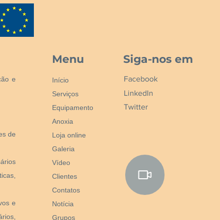
Menu
Siga-nos em
Facebook
ção e
Início
LinkedIn
Serviços
Twitter
Equipamento
Anoxia
nes de
Loja online
Galeria
ários
Vídeo
icas,
Clientes
Contatos
vos e
Notícia
rios,
Grupos