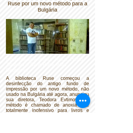
Ruse por um novo método para a
Bulgária
o gerente da empresa "Hrikat" Hristo
Zlatanov © Darik Ruse, Iskra
Georgieva
A biblioteca Ruse começou a
desinfecção do antigo fundo de
impressão por um novo método, não
usado na Bulgária até agora, anunciou
sua diretora, Teodora Evtimova. O
método é chamado de anoxia e é
totalmente inofensivo para livros e
pessoas. É aplicado por uma empresa
búlgara para preservação e proteção
do patrimônio cultural, que opera em
todo o mundo. Seus serviços também