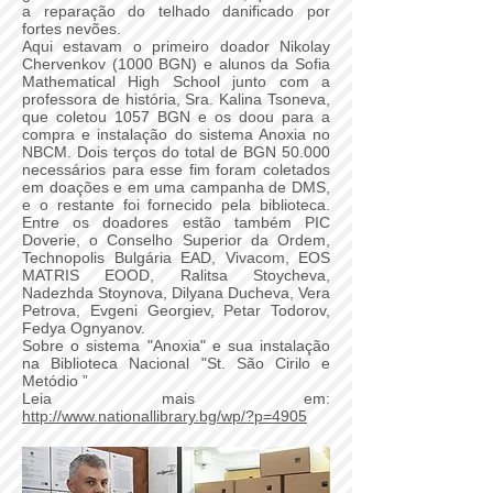
a reparação do telhado danificado por
fortes nevões.
Aqui estavam o primeiro doador Nikolay
Chervenkov (1000 BGN) e alunos da Sofia
Mathematical High School junto com a
professora de história, Sra. Kalina Tsoneva,
que coletou 1057 BGN e os doou para a
compra e instalação do sistema Anoxia no
NBCM. Dois terços do total de BGN 50.000
necessários para esse fim foram coletados
em doações e em uma campanha de DMS,
e o restante foi fornecido pela biblioteca.
Entre os doadores estão também PIC
Doverie, o Conselho Superior da Ordem,
Technopolis Bulgária EAD, Vivacom, EOS
MATRIS EOOD, Ralitsa Stoycheva,
Nadezhda Stoynova, Dilyana Ducheva, Vera
Petrova, Evgeni Georgiev, Petar Todorov,
Fedya Ognyanov.
Sobre o sistema "Anoxia" e sua instalação
na Biblioteca Nacional "St. São Cirilo e
Metódio ”
Leia mais em:
http://www.nationallibrary.bg/wp/?p=4905