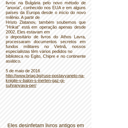
livros na Bulgária pelo novo método de
"anoxia", conhecido nos EUA e em alguns
países da Europa desde o início do novo
milênio. A partir de
Hristo Zlatanov, também soubemos que
"Hrikat" está em operação apenas desde
2002. Eles estavam em
o depositário de livros do Athos Lavra,
processaram documentos secretos em
fundos militares no Vietnã, nossos
especialistas têm vários pedidos no
biblioteca no Egito, Chipre e no continente
asiático.
5 de maio de 2016
http://www.briag.bg/ruse-postavyaneto-na-
knigite-v-balon-s-inerten-gaz-gi-
suhranyava-per/
Eles desinfetam livros antigos em