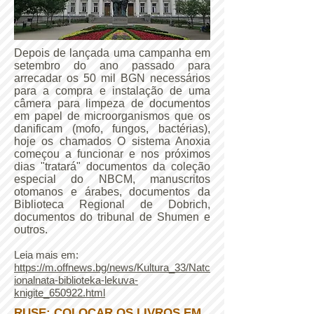
Depois de lançada uma campanha em
setembro do ano passado para
arrecadar os 50 mil BGN necessários
para a compra e instalação de uma
câmera para limpeza de documentos
em papel de microorganismos que os
danificam (mofo, fungos, bactérias),
hoje os chamados O sistema Anoxia
começou a funcionar e nos próximos
dias "tratará" documentos da coleção
especial do NBCM, manuscritos
otomanos e árabes, documentos da
Biblioteca Regional de Dobrich,
documentos do tribunal de Shumen e
outros.
Leia mais em:
https://m.offnews.bg/news/Kultura_33/Natc
ionalnata-biblioteka-lekuva-
knigite_650922.html
RUSE: COLOCAR OS LIVROS EM