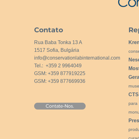
Contato
Re
Rua Baba Tonka 13 A
Kre
1517 Sofia, Bulgária
cons
info@conservationlabinternational.com
Nes
Tel.: +359 2 9964049
Mos
GSM: +359 877919225
Ger
GSM: +359 877669936
muse
CTS
para
Contate-Nos.
monu
Pres
prod
curad