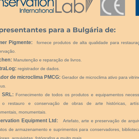
presentantes para a Bulgária de:
mer Pigmente:
fornece produtos de alta qualidade para restaura
ervação.
chen:
Manutenção e reparação de livros.
traLog:
registrador de dados.
ador de microclima PMCG:
Gerador de microclima ativo para vitri
us.
 SRL:
Fornecimento de todos os produtos e equipamentos necess
 o restauro e conservação de obras de arte históricas, artíst
mentais, monumentais.
ervation Equipment Ltd:
Artefato, arte e preservação de arqui
utos de armazenamento e suprimentos para conservadores, bibliotecá
ores, arquivistas, fotógrafos e muito mais.