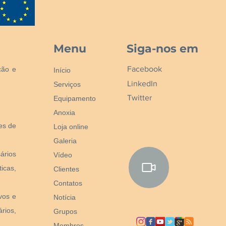
Menu
Siga-nos em
Facebook
ção e
Início
LinkedIn
Serviços
Twitter
Equipamento
Anoxia
nes de
Loja online
Galeria
ários
Vídeo
icas,
Clientes
Contatos
vos e
Notícia
rios,
Grupos
Membros