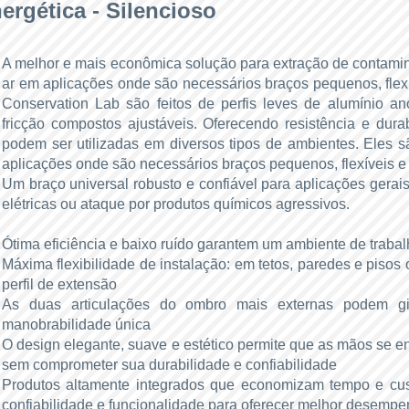
nergética - Silencioso
A melhor e mais econômica solução para extração de contamin
ar em aplicações onde são necessários braços pequenos, flexí
Conservation Lab são feitos de perfis leves de alumínio an
fricção compostos ajustáveis. Oferecendo resistência e dura
podem ser utilizadas em diversos tipos de ambientes. Eles 
aplicações onde são necessários braços pequenos, flexíveis e 
Um braço universal robusto e confiável para aplicações gera
elétricas ou ataque por produtos químicos agressivos.
Ótima eficiência e baixo ruído garantem um ambiente de trabal
Máxima flexibilidade de instalação: em tetos, paredes e pisos
perfil de extensão
As duas articulações do ombro mais externas podem gir
manobrabilidade única
O design elegante, suave e estético permite que as mãos se
sem comprometer sua durabilidade e confiabilidade
Produtos altamente integrados que economizam tempo e cust
confiabilidade e funcionalidade para oferecer melhor desemp