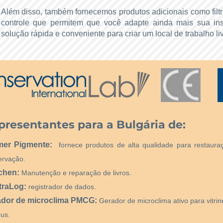
Além disso, também fornecemos produtos adicionais como filt
controle que permitem que você adapte ainda mais sua ins
solução rápida e conveniente para criar um local de trabalho li
presentantes para a Bulgária de:
mer Pigmente:
fornece produtos de alta qualidade para restaura
ervação.
chen:
Manutenção e reparação de livros.
traLog:
registrador de dados.
ador de microclima PMCG:
Gerador de microclima ativo para vitri
us.