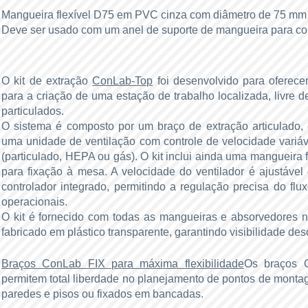
Mangueira flexível D75 em PVC cinza com diâmetro de 75 mm
Deve ser usado com um anel de suporte de mangueira para co
O kit de extração
ConLab‑Top
foi desenvolvido para oferecer
para a criação de uma estação de trabalho localizada, livre 
particulados.
O sistema é composto por um braço de extração articulado
uma unidade de ventilação com controle de velocidade variáv
(particulado, HEPA ou gás). O kit inclui ainda uma mangueira 
para fixação à mesa. A velocidade do ventilador é ajustáve
controlador integrado, permitindo a regulação precisa do fl
operacionais.
O kit é fornecido com todas as mangueiras e absorvedores n
fabricado em plástico transparente, garantindo visibilidade des
Braços ConLab FIX para máxima flexibilidade
Os braços 
permitem total liberdade no planejamento de pontos de mont
paredes e pisos ou fixados em bancadas.