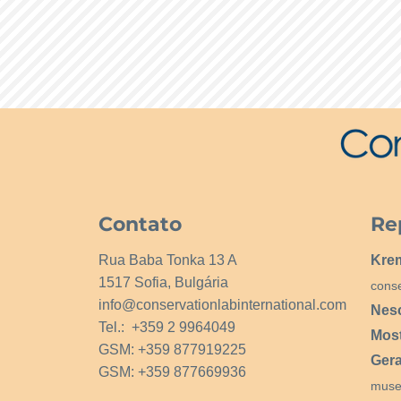
Contato
Re
Rua Baba Tonka 13 A
Kre
1517 Sofia, Bulgária
cons
info@conservationlabinternational.com
Nes
Tel.: +359 2 9964049
Mos
GSM: +359 877919225
Ger
GSM: +359 877669936
muse