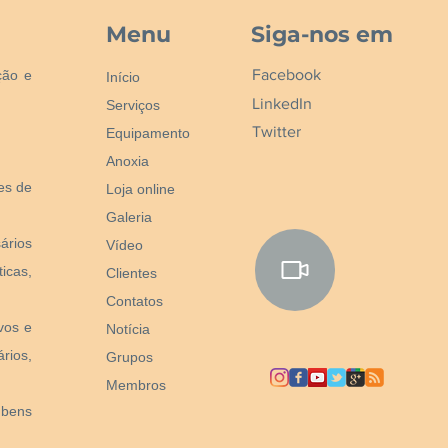
Menu
Siga-nos em
Facebook
ção e
Início
LinkedIn
Serviços
Twitter
Equipamento
Anoxia
nes de
Loja online
Galeria
ários
Vídeo
icas,
Clientes
Contatos
vos e
Notícia
rios,
Grupos
Membros
 bens