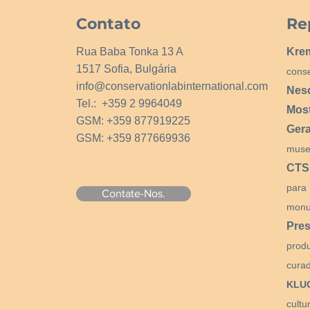
Contato
Re
Rua Baba Tonka 13 A
Kre
1517 Sofia, Bulgária
cons
info@conservationlabinternational.com
Nes
Tel.: +359 2 9964049
Mos
GSM: +359 877919225
Ger
GSM: +359 877669936
muse
CTS
para
Contate-Nos.
monu
Pres
prod
curad
KLU
cultu