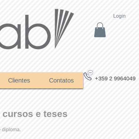
Login
+359 2 9964049
Clientes
Contatos
 cursos e teses
e diploma.