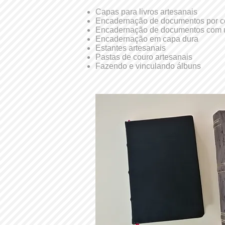
Capas para livros artesanais
Encadernação de documentos por c
Encadernação de documentos com u
Encadernação em capa dura
Estantes artesanais
Pastas de couro artesanais
Fazendo e vinculando álbuns