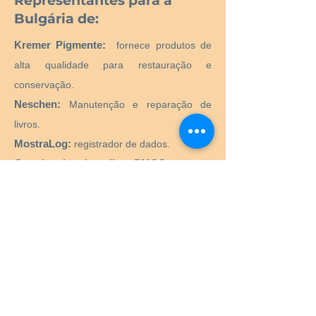
Representantes para a
Bulgária de:
Kremer Pigmente:
fornece produtos de
alta qualidade para restauração e
conservação.
Neschen:
Manutenção e reparação de
livros.
MostraLog:
registrador de dados.
Gerador de microclima PMCG:
Gerador
de microclima ativo para vitrines de
museus.
CTS SRL:
Fornecimento de todos os
produtos e equipamentos necessários para
o restauro e conservação de obras de arte
históricas, artísticas, monumentais,
monumentais.