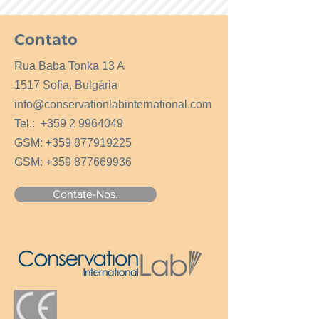
от обезцветяване
Предпазва от вредните UV-
Contato
лъчения
Метод на апликация: от
Rua Baba Tonka 13 A
вътрешната страна на стъклото
1517 Sofia, Bulgária
Спецификация
Отражение на слънчевата
info@conservationlabinternational.com
енергия: 9%
Tel.:
+359 2 9964049
Абсорбция на слънчевата
GSM:
+359 877919225
енергия: 16%
Пропускливост на слънчевата
GSM:
+359 877669936
енергия: 75%
Отражение на видимата
Contate-Nos.
светлина: 8%
UV пропускливост: 1%
Приложение
Музеи, библиотеки, магазини,
художествени галерии,
апартаменти и др.