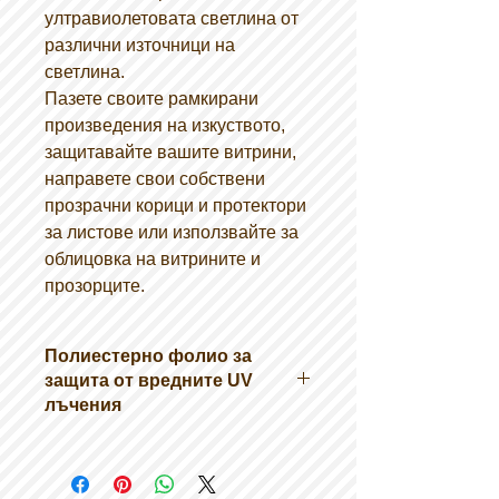
ултравиолетовата светлина от
различни източници на
светлина.
Пазете своите рамкирани
произведения на изкуството,
защитавайте вашите витрини,
направете свои собствени
прозрачни корици и протектори
за листове или използвайте за
облицовка на витрините и
прозорците.
Полиестерно фолио за
защита от вредните UV
лъчения
Описание
Полиестерно фолио
Защитава изложените артикули