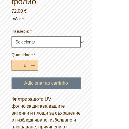
фолио
Preço
72,00 €
IVA incl.
Размери:
*
Quantidade
*
Adicionar ao carrinho
Филтриращото UV
фолио защитава вашите
витрини и площи за съхранение
от избледняване, избелване и
влошаване, причинени от