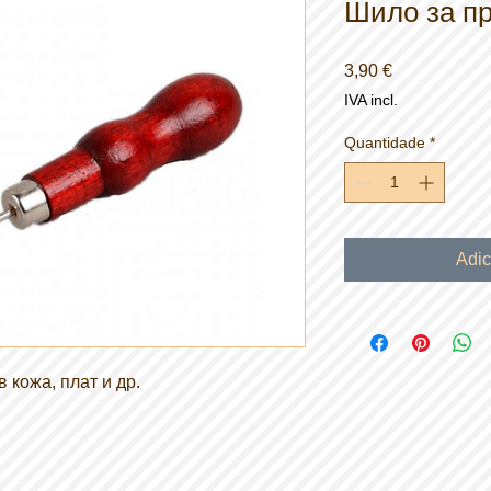
Шило за пр
Preço
3,90 €
IVA incl.
Quantidade
*
Adic
 кожа, плат и др.