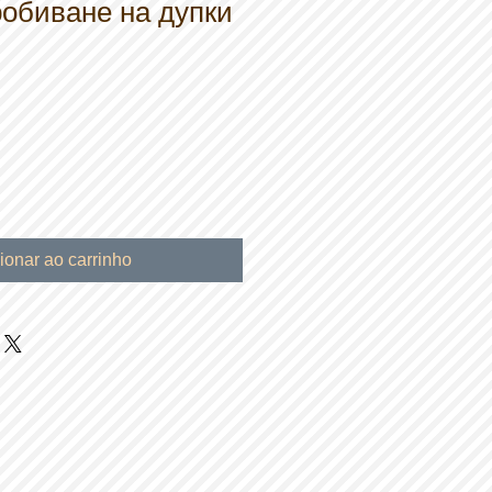
обиване на дупки
ionar ao carrinho