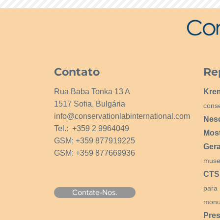
Contato
Re
Rua Baba Tonka 13 A
Kre
1517 Sofia, Bulgária
cons
info@conservationlabinternational.com
Nes
Tel.: +359 2 9964049
Mos
GSM: +359 877919225
Ger
GSM: +359 877669936
muse
CTS
para
Contate-Nos.
monu
Pres