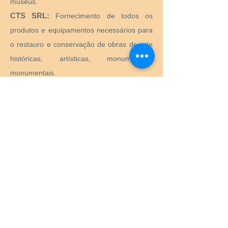
museus.
CTS SRL:
Fornecimento de todos os
produtos e equipamentos necessários para
o restauro e conservação de obras de arte
históricas, artísticas, monumentais,
monumentais.
Preservation Equipment Ltd:
Artefato,
arte e preservação de arquivos e produtos
de armazenamento e suprimentos para
conservadores, bibliotecários, curadores,
arquivistas, fotógrafos e muito mais.
KLUG - CONSERVAÇÃO:
Produtos para
preservação a longo prazo de bens
culturais para arquivos, museus, bibliotecas
e porta-retratos.