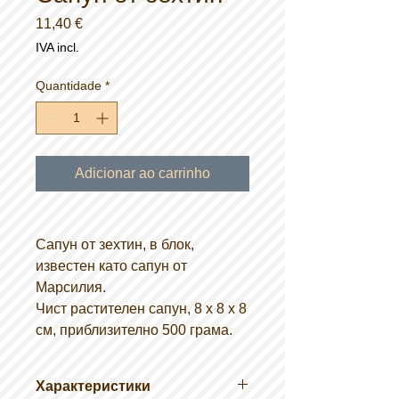
Preço
11,40 €
IVA incl.
Quantidade
*
Adicionar ao carrinho
Сапун от зехтин, в блок,
известен като сапун от
Марсилия.
Чист растителен сапун, 8 х 8 х 8
см, приблизително 500 грама.
Характеристики