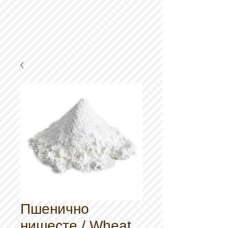
Пшенично
нишесте / Wheat