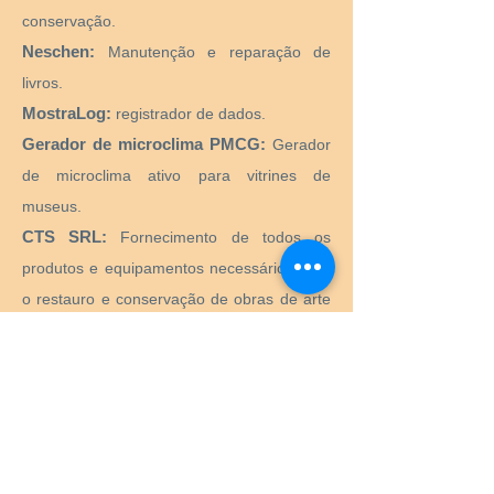
първите няколко минути
conservação.
охлаждане. Прехвърлете пастата в
Neschen:
Manutenção e reparação de
чист, покрит съд и я оставете да се
livros.
охлади. Пастата трябва да се
охлади до стайна температура,
MostraLog:
registrador de dados.
преди да може да се прецеди и
Gerador de microclima PMCG:
Gerador
използва.
de microclima ativo para vitrines de
7. Прецеждане и изтъняване е
необходимо, защото пастата става
museus.
твърда и каучукова, когато се
CTS SRL:
Fornecimento de todos os
охлади. Прецедете толкова, колкото
produtos e equipamentos necessários para
ще ви е необходимо
непосредствено преди употреба.
o restauro e conservação de obras de arte
Може да се използва цедка с малки
históricas, artísticas, monumentais,
дупки или японска цедка за паста.
monumentais.
8. Намажете прецедената паста
върху дъното на контейнер, докато
Preservation Equipment Ltd:
Artefato,
смесвате в дестилирана вода по
arte e preservação de arquivos e produtos
малко, докато пастата достигне
de armazenamento e suprimentos para
консистенцията на майонеза.
Важно е водата да се добавя
conservadores, bibliotecários, curadores,