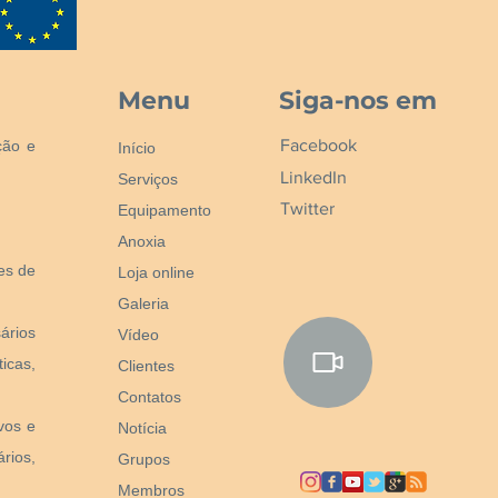
Menu
Siga-nos em
Facebook
ção e
Início
LinkedIn
Serviços
Twitter
Equipamento
Anoxia
nes de
Loja online
Galeria
ários
Vídeo
icas,
Clientes
Contatos
vos e
Notícia
rios,
Grupos
Membros