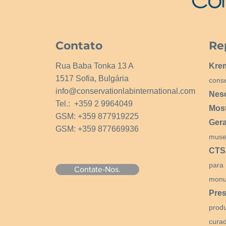
Contato
Re
Rua Baba Tonka 13 A
Kre
1517 Sofia, Bulgária
cons
info@conservationlabinternational.com
Nes
Tel.: +359 2 9964049
Mos
GSM: +359 877919225
Ger
GSM: +359 877669936
muse
CTS
para
Contate-Nos.
monu
Pres
prod
curad