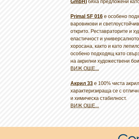
GmbH)
бяха предложени като
Primal SF 016
е особено под
варовикови и светлоустойчив
открито. Реставраторите и х
еластичност и универсалното
хоросана, както и като лепило
особено подходящ като свър
на акрилни художествени бои
ВИЖ ОЩЕ...
Акрил 33
е 100% чиста акрил
характеризираща се с отличн
и химическа стабилност.
ВИЖ ОЩЕ...