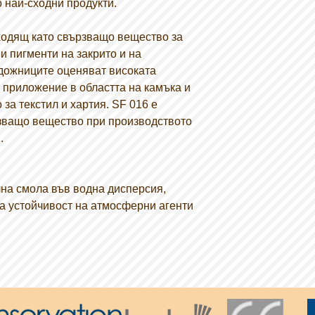
 най-сходни продукти.
ходящ като свързващо вещество за
и пигменти на закрито и на
удожниците оценяват високата
 приложение в областта на камъка и
 за текстил и хартия. SF 016 е
зващо вещество при производството
.
на смола във водна дисперсия,
а устойчивост на атмосферни агенти