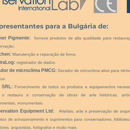
presentantes para a Bulgária de:
mer Pigmente:
fornece produtos de alta qualidade para restaura
ervação.
chen:
Manutenção e reparação de livros.
traLog:
registrador de dados.
ador de microclima PMCG:
Gerador de microclima ativo para vitri
us.
 SRL:
Fornecimento de todos os produtos e equipamentos necess
 o restauro e conservação de obras de arte históricas, artíst
mentais, monumentais.
ervation Equipment Ltd:
Artefato, arte e preservação de arqui
utos de armazenamento e suprimentos para conservadores, bibliotecá
ores, arquivistas, fotógrafos e muito mais.