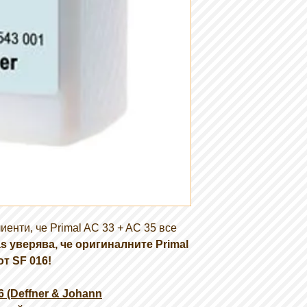
Минимална температ
- Добра външна изд
C
Специфична гравита
cm3
Специфична гравитац
иенти, че Primal AC 33 + AC 35 все
 уверява, че оригиналните Primal
от SF 016!
6 (Deffner & Johann