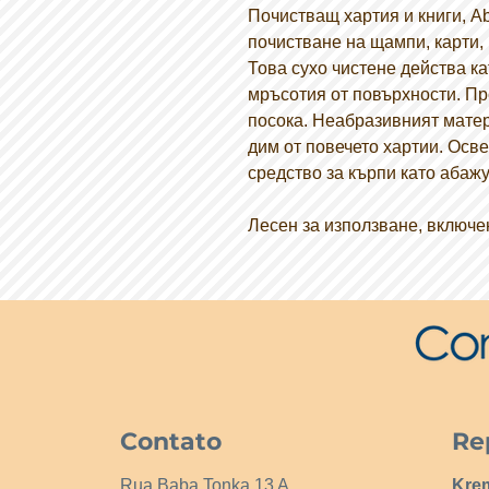
Почистващ хартия и книги, A
почистване на щампи, карти, 
Това сухо чистене действа ка
мръсотия от повърхности. Пр
посока. Неабразивният мате
дим от повечето хартии. Осв
средство за кърпи като абажу
Лесен за използване, включе
Contato
Re
Rua Baba Tonka 13 A
Kre