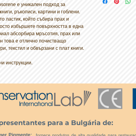
омекотете в ръцете,
bsorene е уникален подход за
(добавете малко вод
книги, ръкописи, картини и гоблени.
масажирайте на пов
то ластик, който събира прах и
избършете леко в е
осто избършете повърхността в една
ситни остатъци мога
прахосмукачка или ч
риал абсорбира мръсотия, прах или
почистващи препара
ен това е отлично почистващо
преди употреба.
ри, текстил и обвързани с плат книги.
ни инструкции.
presentantes para a Bulgária de:
mer Pigmente:
fornece produtos de alta qualidade para restaura