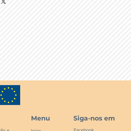
 докато стане мек и гъвкав
а, ако продуктът изсъхне) и
ърхността, след което
дна посока. Оставените след това
т да се почистват с
етка. Както при всички
ти, моля тествайте внимателно
Menu
Siga-nos em
Facebook
ção e
Início