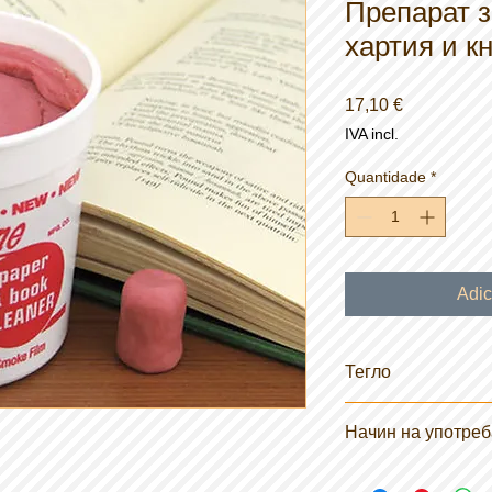
Препарат з
хартия и к
Preço
17,10 €
IVA incl.
Quantidade
*
Adic
Тегло
425 гр.
Начин на употреб
За употреба откъсне