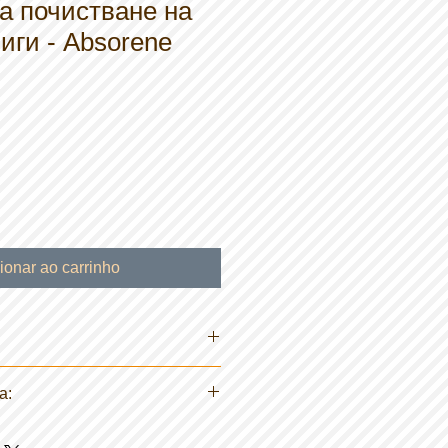
а почистване на
ниги - Absorene
ionar ao carrinho
а:
те малка част от продукта и