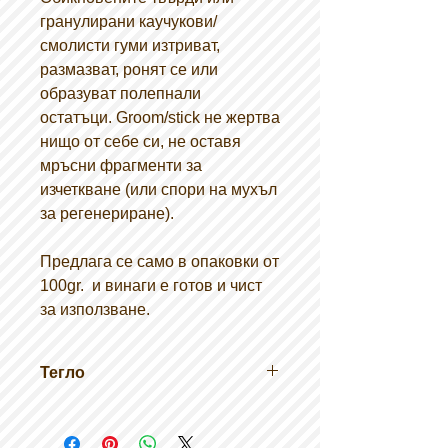
гранулирани каучукови/
смолисти гуми изтриват,
размазват, ронят се или
образуват полепнали
остатъци. Groom/stick не жертва
нищо от себе си, не оставя
мръсни фрагменти за
изчеткване (или спори на мухъл
за регенериране).
Предлага се само в опаковки от
100gr.
и винаги е готов и чист
за използване.
Тегло
100 гр.