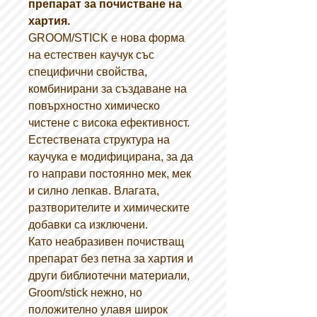
препарат за почистване на
хартия.
GROOM/STICK е нова форма
на естествен каучук със
специфични свойства,
комбинирани за създаване на
повърхностно химическо
чистене с висока ефективност.
Естествената структура на
каучука е модифицирана, за да
го направи постоянно мек, мек
и силно лепкав. Влагата,
разтворителите и химическите
добавки са изключени.
Като неабразивен почистващ
препарат без петна за хартия и
други библиотечни материали,
Groom/stick нежно, но
положително улавя широк