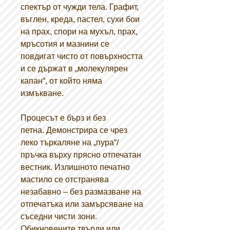
спектър от чужди тела. Графит,
въглен, креда, пастел, сухи бои
на прах, спори на мухъл, прах,
мръсотия и мазнини се
повдигат чисто от повърхността
и се държат в „молекулярен
капан“, от който няма
измъкване.
Процесът
е бърз и без
петна. Демонстрира се чрез
леко търкаляне на „пура“/
пръчка върху прясно отпечатан
вестник. Излишното
печатно
мастило се отстранява
незабавно – без размазване на
отпечатъка или замърсяване на
съседни чисти зони.
Обикновените твърди или