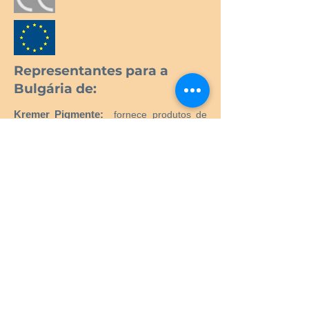
Representantes para a
Bulgária de:
Kremer Pigmente:
fornece produtos de
alta qualidade para restauração e
conservação.
Neschen:
Manutenção e reparação de
livros.
MostraLog:
registrador de dados.
Gerador de microclima PMCG:
Gerador
de microclima ativo para vitrines de
museus.
CTS SRL:
Fornecimento de todos os
produtos e equipamentos necessários para