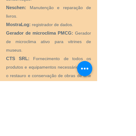
Neschen:
Manutenção e reparação de
livros.
MostraLog:
registrador de dados.
Gerador de microclima PMCG:
Gerador
de microclima ativo para vitrines de
museus.
CTS SRL:
Fornecimento de todos os
produtos e equipamentos necessários para
o restauro e conservação de obras de arte
históricas, artísticas, monumentais,
monumentais.
Preservation Equipment Ltd:
Artefato,
arte e preservação de arquivos e produtos
de armazenamento e suprimentos para
conservadores, bibliotecários, curadores,
arquivistas, fotógrafos e muito mais.