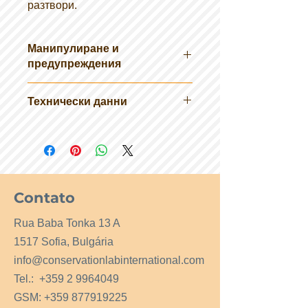
разтвори.
Манипулиране и
предупреждения
Употреба: 1-5 gr. PPS / ltr пълнежен
Технически данни
материал, 1 kg PPS / cbm
фугираща смес, 3 kg PPS / cbm
Пригодност: акрил, цимент /
индустриален бетон за подове
таделакт, вар / фреска
Contato
Rua Baba Tonka 13 A
1517 Sofia, Bulgária
info@conservationlabinternational.com
Tel.:
+359 2 9964049
GSM:
+359 877919225