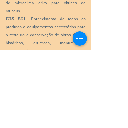
de microclima ativo para vitrines de
museus.
CTS SRL:
Fornecimento de todos os
produtos e equipamentos necessários para
o restauro e conservação de obras de arte
históricas, artísticas, monumentais,
monumentais.
Preservation Equipment Ltd:
Artefato,
arte e preservação de arquivos e produtos
de armazenamento e suprimentos para
conservadores, bibliotecários, curadores,
arquivistas, fotógrafos e muito mais.
KLUG - CONSERVAÇÃO:
Produtos para
preservação a longo prazo de bens
culturais para arquivos, museus, bibliotecas
e porta-retratos.