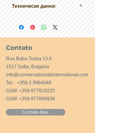
Технически данни:
Химично
описание:
Поливинилалкохол 15
%, разтворен в
деминерализирана вода
Форми:
течност
Contato
Разтворимост във
вода:
разредим
Rua Baba Tonka 13 A
1517 Sofia, Bulgária
info@conservationlabinternational.com
Tel.:
+359 2 9964049
GSM:
+359 877919225
GSM:
+359 877669936
Contate-Nos.