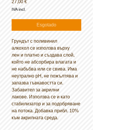
Preço
27,00 €
IVA incl.
Esgotado
Грундът с поливинил
алкохол се използва върху
лен и платно и създава слой,
който не абсорбира влагата и
не набъбва или се свива. Има
неутрално pH, не пожълтява и
запазва гъвкавостта си.
Забавител за акрилни
лакове. Използва се и като
стабилизатор и за подобряване
на потока. Добавка прибл. 10%
към акрилната среда.