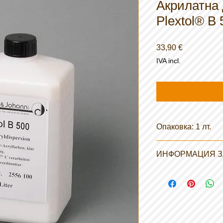
Акрилатна
Plextol® B 
Preço
33,90 €
IVA incl.
Опаковка: 1 лт.
ИНФОРМАЦИЯ З
Основа:
Водна дисперсия на
етилов акрилат и м
висока прозрачност,
светлина. Добро ос