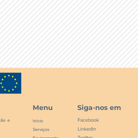
, не пожълтява.
върди вещества: 50%
± 0,5
field, 6 rpm): 1000 - 5000 mPas
ратура на образуване на филм:
илма: прозрачен, леко залепващ
встъкляване: 9°C
Menu
Siga-nos em
Facebook
ção e
Início
LinkedIn
Serviços
Twitter
Equipamento