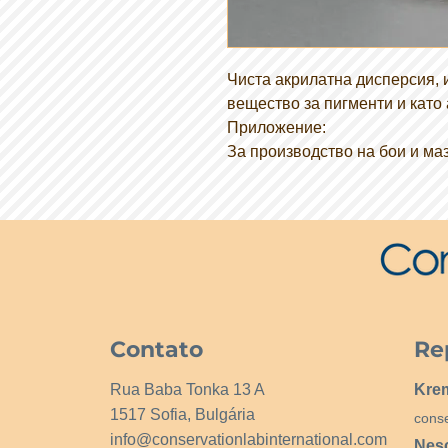
Чиста акрилатна дисперсия, 
вещество за пигменти и като 
Приложение:
За производство на бои и ма
Contato
Re
Rua Baba Tonka 13 A
Kre
1517 Sofia, Bulgária
cons
info@conservationlabinternational.com
Nes