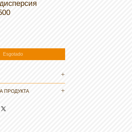
 дисперсия
500
Esgotado
А ПРОДУКТА
 съполимер на основата на
етилметакрилат. Термопластичен,
 висока устойчивост на
апуняване и устойчивост на