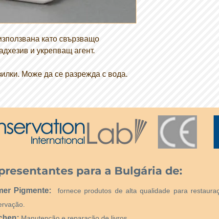
атмосферни влияния
Съдържание на т
pH стойност: 9,5 
Вискозитет (Brook
използвана като свързващо
Минимална темпе
адхезив и укрепващ агент.
7°C
Външен вид на ф
зилки. Може да се разрежда с вода.
Температура на 
presentantes para a Bulgária de:
mer Pigmente:
fornece produtos de alta qualidade para restaura
ervação.
chen:
Manutenção e reparação de livros.