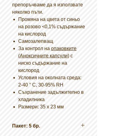
препоръчваме да я използвате
няколко пъти.
Промяна на цвета от синьо
на розово <0,1% съдържание
на кислород
Самозалепващ
За контрол на
опаковките
(Аноксичните капсули)
с
ниско съдържание на
кислород
Условия на околната среда:
2-40 ° C, 30-95% RH
Съхранение задължително в
хладилника
Размери: 35 х 23 мм
Пакет: 5 бр.