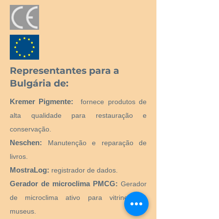
Representantes para a
Bulgária de:
Kremer Pigmente:
fornece produtos de
alta qualidade para restauração e
conservação.
Neschen:
Manutenção e reparação de
livros.
MostraLog:
registrador de dados.
Gerador de microclima PMCG:
Gerador
de microclima ativo para vitrines de
museus.