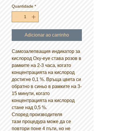
Quantidade
*
Adicionar ao carrinho
Самозалепващия индикатор за
кислород Oxy-eye става розов в
рамките на 2-3 часа, когато
концентрацията на кислород
достигне 0,1 %. Връща цвета си
обратно в синьо в рамките на 3-
15 минути, когато
концентрацията на кислород
стане над 0,5 %.
Според производителя
тази процедура може да се
повтори поне 4 пъти, но не