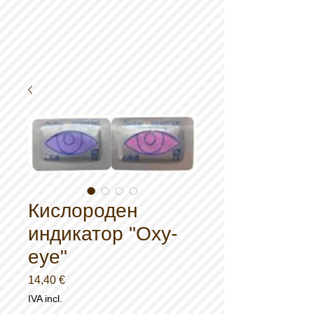
Кислороден
индикатор "Oxy-
eye"
Preço
14,40 €
IVA incl.