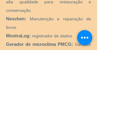
alta qualidade para restauração e
conservação.
Neschen:
Manutenção e reparação de
livros.
MostraLog:
registrador de dados.
Gerador de microclima PMCG:
Gerador
de microclima ativo para vitrines de
museus.
CTS SRL:
Fornecimento de todos os
produtos e equipamentos necessários para
o restauro e conservação de obras de arte
históricas, artísticas, monumentais,
monumentais.
Preservation Equipment Ltd:
Artefato,
arte e preservação de arquivos e produtos
de armazenamento e suprimentos para