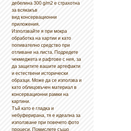
дебелина 300 g/m2 е страхотна
за всякакъв
вид консервационни
приложения.
Използвайте я при мокра
обработка на хартии и като
попивателно средство при
отливане на листа. Подредете
чекмеджета и рафтове с нея, за
да защитите вашите артефакти
и естествени исторически
образци. Може да се използва и
като облицовъчен материал в
консервационни рамки на
картини.
Тъй като е гладка и
небуферирана, тя е идеална за
използване при повечето фото
процеси. Помислете също