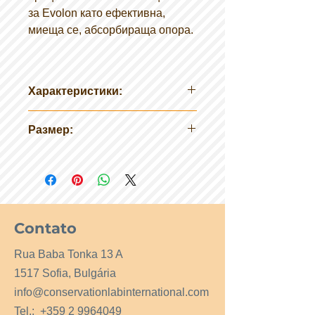
за Evolon като ефективна,
миеща се, абсорбираща опора.
Характеристики:
Чиста водна хартия
Размер:
Не съдържа буфери или
пълнители
508 mm x 762 mm
pH 7,0-7,5
762 mm x 1016 mm
300gsm
Contato
Rua Baba Tonka 13 A
1517 Sofia, Bulgária
info@conservationlabinternational.com
Tel.:
+359 2 9964049