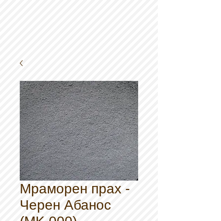
Мраморен прах -
Черен Абанос