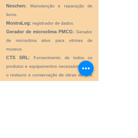
Neschen:
Manutenção e reparação de
livros.
MostraLog:
registrador de dados.
Gerador de microclima PMCG:
Gerador
de microclima ativo para vitrines de
museus.
CTS SRL:
Fornecimento de todos os
produtos e equipamentos necessários para
o restauro e conservação de obras de arte
históricas, artísticas, monumentais,
monumentais.
Preservation Equipment Ltd:
Artefato,
arte e preservação de arquivos e produtos
de armazenamento e suprimentos para
conservadores, bibliotecários, curadores,
arquivistas, fotógrafos e muito mais.