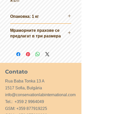
жълт
Опаковка: 1 кг
Мраморните прахове се
предлагат в три размера
MK0: зърна ø 1,2 - 1,8 mm
MK00 : зърна ø 0,7 - 1,2 mm
MK000: зърна ø 0,0 - 0,7 mm
Contato
Rua Baba Tonka 13 A
1517 Sofia, Bulgária
info@conservationlabinternational.com
Tel.:
+359 2 9964049
GSM:
+359 877919225