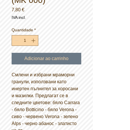
(MK 000)
Preço
7,80 €
IVA incl.
Quantidade
*
Adicionar ao carrinho
Смлени и избрани мраморни
гранули, използвани като
инертен пълнител за хоросани
и мазилки. Предлагат се в
следните цветове: бяло Carrara
- бяло Botticino - бяло Verona -
сиво - червено Verona - зелено
Alps - черно абанос - златисто