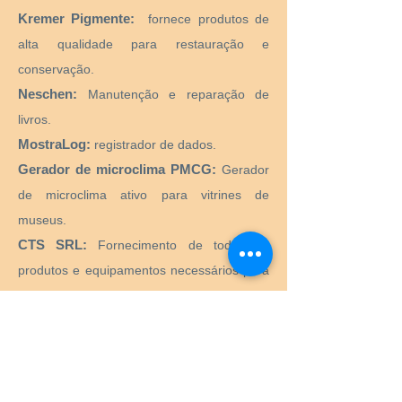
Kremer Pigmente:
fornece produtos de
alta qualidade para restauração e
conservação.
Neschen:
Manutenção e reparação de
livros.
MostraLog:
registrador de dados.
Gerador de microclima PMCG:
Gerador
de microclima ativo para vitrines de
museus.
CTS SRL:
Fornecimento de todos os
produtos e equipamentos necessários para
o restauro e conservação de obras de arte
históricas, artísticas, monumentais,
monumentais.
Preservation Equipment Ltd:
Artefato,
arte e preservação de arquivos e produtos