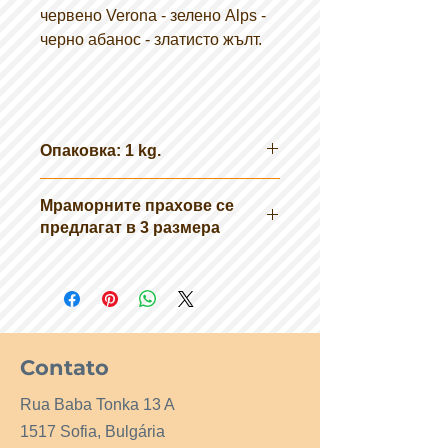
червено Verona - зелено Alps -
черно абанос - златисто жълт.
Опаковка: 1 kg.
Мраморните прахове се
предлагат в 3 размера
MK0: зърна ø 1,2 - 1,8 mm
MK00 : зърна ø 0,7 - 1,2 mm
MK000: зърна ø 0,0 - 0,7 mm
Contato
Rua Baba Tonka 13 A
1517 Sofia, Bulgária