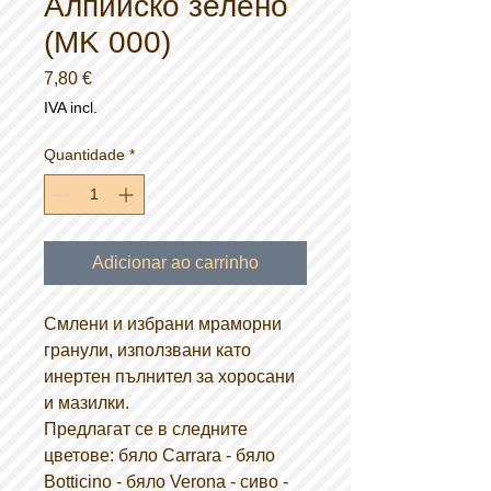
Алпииско зелено
(MK 000)
Preço
7,80 €
IVA incl.
Quantidade
*
Adicionar ao carrinho
Смлени и избрани мраморни
гранули, използвани като
инертен пълнител за хоросани
и мазилки.
Предлагат се в следните
цветове: бяло Carrara - бяло
Botticino - бяло Verona - сиво -