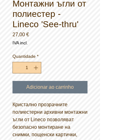
Монтажни ъгли от
полиестер -
Lineco 'See-thru'
Preço
27,00 €
IVA incl.
Quantidade
*
Adicionar ao carrinho
Кристално прозрачните
полиестерни архивни монтажни
ъгли от Lineco позволяват
безопасно монтиране на
снимки, пощенски картички,