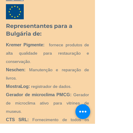
Representantes para a
Bulgária de:
Kremer Pigmente:
fornece produtos de
alta qualidade para restauração e
conservação.
Neschen:
Manutenção e reparação de
livros.
MostraLog:
registrador de dados.
Gerador de microclima PMCG:
Gerador
de microclima ativo para vitrines de
museus.
CTS SRL:
Fornecimento de todos os
produtos e equipamentos necessários para