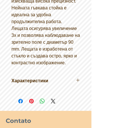
изискваща висока прецизност.
Нейната гъвкава стойка е
идеална за удобна
продължителна работа.
Лещата осигурява увеличение
3x и позволява наблюдаване на
зрително поле с диаметър 90
mm. Лещата е изработена от
стъкло и създава остро, ярко и
контрастно изображение.
Характеристики
Увеличение: 3x
Гъвкава стойка
Скоба.
Размер на
опаковката: 17,5×18,5×10 cm
Contato