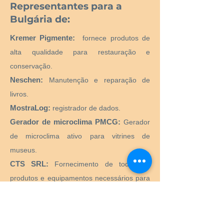
Representantes para a
Bulgária de:
Kremer Pigmente:
fornece produtos de
alta qualidade para restauração e
conservação.
Neschen:
Manutenção e reparação de
livros.
MostraLog:
registrador de dados.
Gerador de microclima PMCG:
Gerador
de microclima ativo para vitrines de
museus.
CTS SRL:
Fornecimento de todos os
produtos e equipamentos necessários para
o restauro e conservação de obras de arte
históricas, artísticas, monumentais,
monumentais.