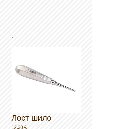
Лост шило
Preço
12,30 €