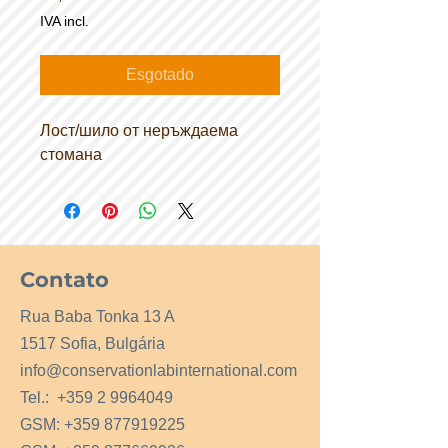
IVA incl.
Esgotado
Лост/шило от неръждаема
стомана
Contato
Rua Baba Tonka 13 A
1517 Sofia, Bulgária
info@conservationlabinternational.com
Tel.:
+359 2 9964049
GSM:
+359 877919225