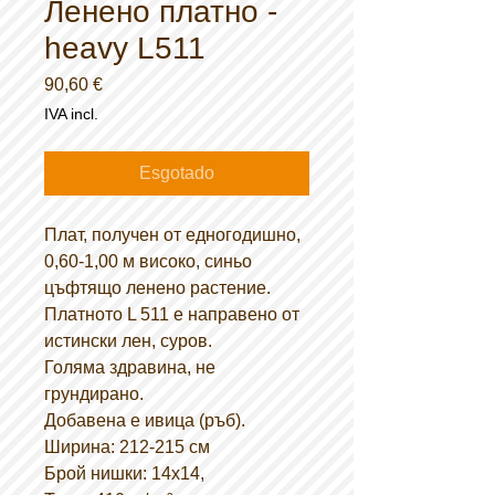
Ленено платно -
heavy L511
Preço
90,60 €
IVA incl.
Esgotado
Плат, получен от едногодишно,
0,60-1,00 м високо, синьо
цъфтящо ленено растение.
Платното L 511 е направено от
истински лен, суров.
Голяма здравина, не
грундирано.
Добавена е ивица (ръб).
Ширина: 212-215 см
Брой нишки: 14x14,