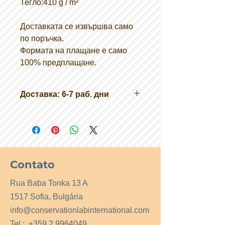
Тегло:410 g / m²
Доставката се извършва само
по поръчка.
Формата на плащане е само
100% предплащане.
Доставка: 6-7 раб. дни
Contato
Rua Baba Tonka 13 A
1517 Sofia, Bulgária
info@conservationlabinternational.com
Tel.:
+359 2 9964049