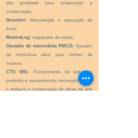
alta qualidade para restauração e
conservação.
Neschen:
Manutenção e reparação de
livros.
MostraLog:
registrador de dados.
Gerador de microclima PMCG:
Gerador
de microclima ativo para vitrines de
museus.
CTS SRL:
Fornecimento de todos os
produtos e equipamentos necessários para
o restauro e conservação de obras de arte
históricas, artísticas, monumentais,
monumentais.
Preservation Equipment Ltd:
Artefato,
arte e preservação de arquivos e produtos
de armazenamento e suprimentos para