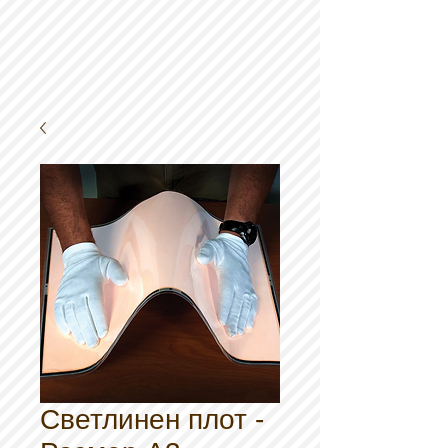
Светлинeн плот -