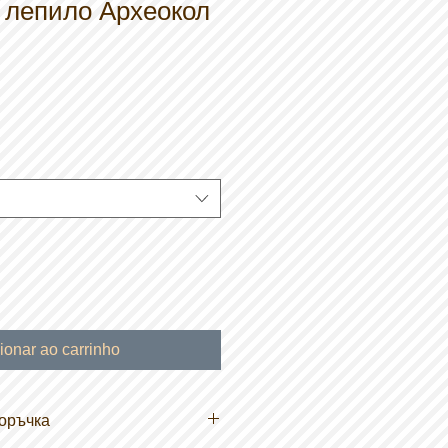
 лепило Археокол
ionar ao carrinho
оръчка