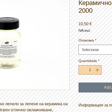
Керамично
2000
Preço
10,50 €
IVA incl.
Опаковка
*
Selecionar
Quantidade
*
Adic
лно лепило за лепене на керамика на
Информация за п
 Освен отлично овлажняване,