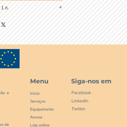
а професионални потребители.
 1 л.
Menu
Siga-nos em
Facebook
ção e
Início
LinkedIn
Serviços
Twitter
Equipamento
Anoxia
nes de
Loja online