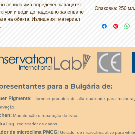
Продава се само н
но лепило има определен капацитет
Опаковка: 250 мл.
уктури и води до надеждно залепване
ага на обекта. Излишният материал
н.
presentantes para a Bulgária de:
mer Pigmente:
fornece produtos de alta qualidade para restaura
ervação.
chen:
Manutenção e reparação de livros.
traLog:
registrador de dados.
ador de microclima PMCG:
Gerador de microclima ativo para vitri