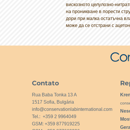
вискозното целулозно-нитрат
на проникване в порести стр
дори при малка остатъчна вл
може да се отстрани с ацето
Contato
Re
Rua Baba Tonka 13 A
Kre
1517 Sofia, Bulgária
cons
info@conservationlabinternational.com
Nes
Tel.: +359 2 9964049
Mos
GSM: +359 877919225
Ger