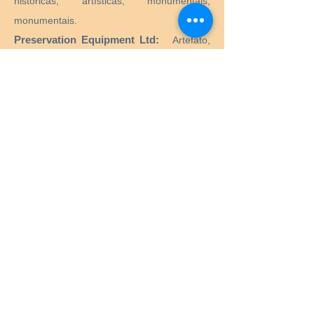
históricas, artísticas, monumentais,
monumentais.
Preservation Equipment Ltd:
Artefato,
arte e preservação de arquivos e produtos
de armazenamento e suprimentos para
conservadores, bibliotecários, curadores,
arquivistas, fotógrafos e muito mais.
KLUG - CONSERVAÇÃO:
Produtos para
preservação a longo prazo de bens
culturais para arquivos, museus, bibliotecas
e porta-retratos.
Menu
Início
Serviços
Equipamento