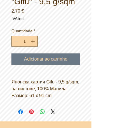
"Gifu" - 9,5 g/sqm
Preço
2,70 €
IVA incl.
Quantidade
*
Adicionar ao carrinho
Японска хартия Gifu - 9,5 g/sqm,
на листове, 100% Манила.
Размер: 61 x 91 cm