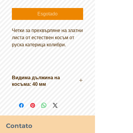
Esgotado
Четки за прехвърляне на златни
листа от естествен косъм от
руска катерица колибри.
Видима дължина на
косъма: 40 мм
Contato