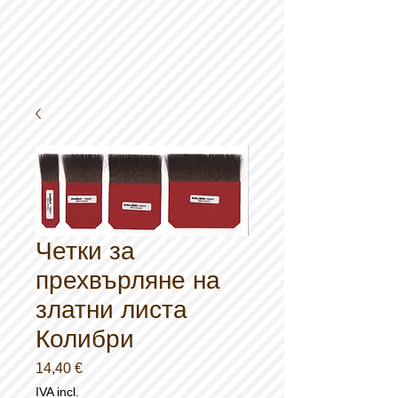
Четки за
прехвърляне на
златни листа
Колибри
Preço
14,40 €
IVA incl.