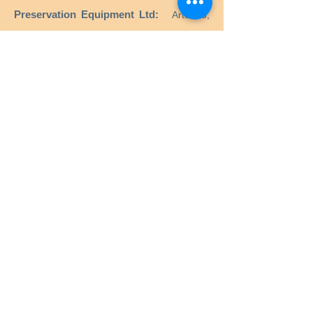
Preservation Equipment Ltd:
Artefato,
arte e preservação de arquivos e produtos
de armazenamento e suprimentos para
conservadores, bibliotecários, curadores,
arquivistas, fotógrafos e muito mais.
KLUG - CONSERVAÇÃO:
Produtos para
preservação a longo prazo de bens
culturais para arquivos, museus, bibliotecas
e porta-retratos.
Menu
Início
Serviços
Equipamento
Anoxia