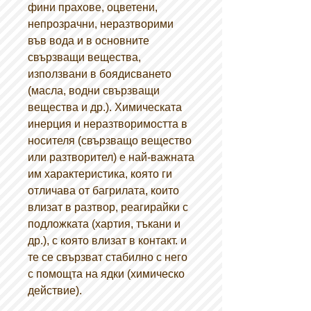
фини прахове, оцветени,
непрозрачни, неразтворими
във вода и в основните
свързващи вещества,
използвани в боядисването
(масла, водни свързващи
вещества и др.). Химическата
инерция и неразтворимостта в
носителя (свързващо вещество
или разтворител) е най-важната
им характеристика, която ги
отличава от багрилата, които
влизат в разтвор, реагирайки с
подложката (хартия, тъкани и
др.), с която влизат в контакт. и
те се свързват стабилно с него
с помощта на ядки (химическо
действие).