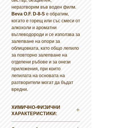
бистър, безцветен,
неразтворим във воден филм.
Beva O.F. D-8-S
е обратим,
когато е горещ или със смеси от
алкохоли и ароматни
въглеводороди и се използва за
залепване на опори за
облицовката, като общо лепило
за повторно залепване на
отделени ръбове и за онези
приложения, при които
лепилата на основата на
разтворители могат да бъдат
вредни.
ХИМИЧНО-ФИЗИЧНИ
ХАРАКТЕРИСТИКИ:
Външен вид: бяла млечна течност