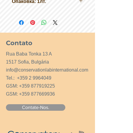
Опаковка: 1лт.
Плътност: 1 ± 0,05 Kg / L при 20 ° C
Точка на възпламеняване:> 65 ° C
Температура на омекване: 82 ° - 90
° C
Contato
Rua Baba Tonka 13 A
1517 Sofia, Bulgária
info@conservationlabinternational.com
Tel.:
+359 2 9964049
GSM:
+359 877919225
GSM:
+359 877669936
Contate-Nos.