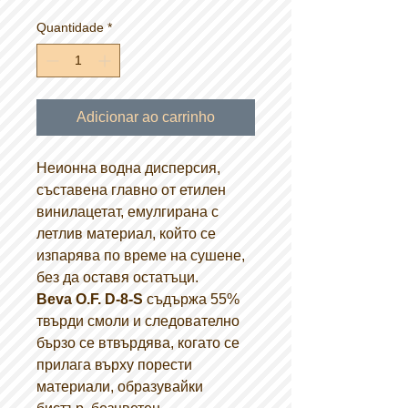
Quantidade
*
Adicionar ao carrinho
Неионна водна дисперсия,
съставена главно от етилен
винилацетат, емулгирана с
летлив материал, който се
изпарява по време на сушене,
без да оставя остатъци.
Beva O.F. D-8-S
съдържа 55%
твърди смоли и следователно
бързо се втвърдява, когато се
прилага върху порести
материали, образувайки