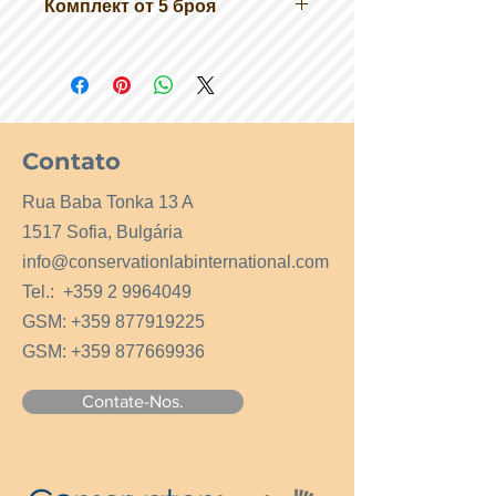
Комплект от 5 броя
Комплектът съдържа 5 бр. шпатули
с различни форми и големини.
Contato
Rua Baba Tonka 13 A
1517 Sofia, Bulgária
info@conservationlabinternational.com
Tel.:
+359 2 9964049
GSM:
+359 877919225
GSM:
+359 877669936
Contate-Nos.