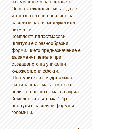
за смесването на цветовете.
Освен за живопис, могат да се
използват и при нанасяне на
различни пасти, медиуми или
пигменти.
Комплектът пластмасови
шпатули е с разнообразни
форми, чието предназначение е
да заменят четката при
създаването на уникални
художествени ефекти.
Шпатулите са с издръжлива
гъвкава пластмаса, която се
почиства лесно от масло акрил.
Комплектът съдържа 5 бр.
шпатули с различни форми и
големини.