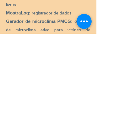
livros.
MostraLog:
registrador de dados.
Gerador de microclima PMCG:
Gerador
de microclima ativo para vitrines de
museus.
CTS SRL:
Fornecimento de todos os
produtos e equipamentos necessários para
o restauro e conservação de obras de arte
históricas, artísticas, monumentais,
monumentais.
Preservation Equipment Ltd:
Artefato,
arte e preservação de arquivos e produtos
de armazenamento e suprimentos para
conservadores, bibliotecários, curadores,
arquivistas, fotógrafos e muito mais.
KLUG - CONSERVAÇÃO:
Produtos para