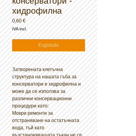
консерватори -
хидрофилна
Preço
0,60 €
IVA incl.
Esgotado
Затворената клетъчна
структура на нашата гъба за
консерватори е хидрофилна и
може да се използва за
различни консервационни
процедури като:
Мокри ремонти за
отстраняване на остатъчната
вода, тъй като
възстановяващата тъкан не се