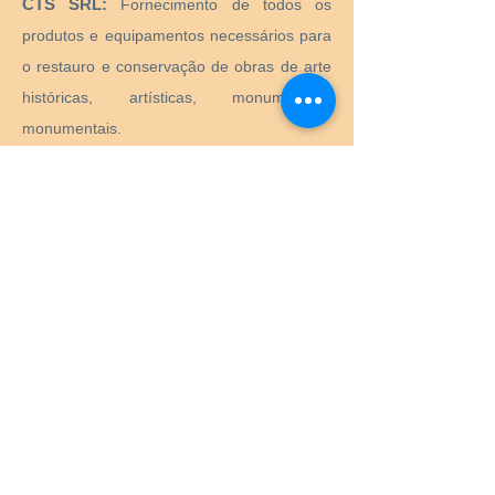
CTS SRL:
Fornecimento de todos os
produtos e equipamentos necessários para
o restauro e conservação de obras de arte
históricas, artísticas, monumentais,
monumentais.
Preservation Equipment Ltd:
Artefato,
arte e preservação de arquivos e produtos
de armazenamento e suprimentos para
conservadores, bibliotecários, curadores,
arquivistas, fotógrafos e muito mais.
KLUG - CONSERVAÇÃO:
Produtos para
preservação a longo prazo de bens
culturais para arquivos, museus, bibliotecas
e porta-retratos.
Menu