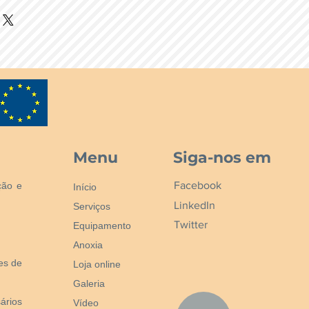
 масло, акрил, вар/фреско
Menu
Siga-nos em
Facebook
ção e
Início
LinkedIn
Serviços
Twitter
Equipamento
Anoxia
nes de
Loja online
Galeria
ários
Vídeo