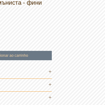
мъниста - фини
ionar ao carrinho
ар / фреска, керамика, масло,
т
до вещество; Прах; Перли
ия/техники са подходящи фините
в вода:
неразтворим
а?
ъниста, подходящи за керамика,