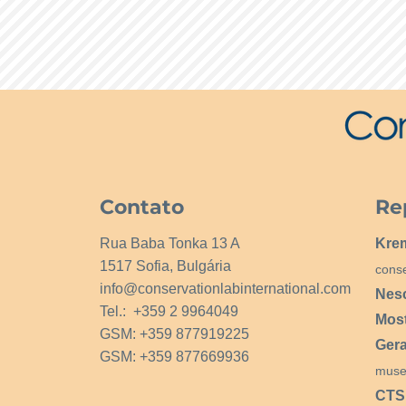
Contato
Re
Rua Baba Tonka 13 A
Kre
1517 Sofia, Bulgária
cons
info@conservationlabinternational.com
Nes
Tel.: +359 2 9964049
Mos
GSM: +359 877919225
Ger
GSM: +359 877669936
muse
CTS