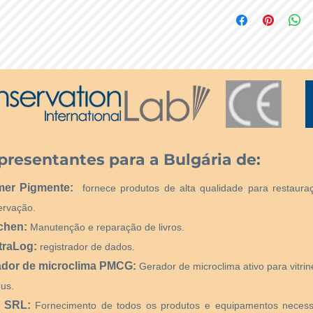
цимент/таделакт,
presentantes para a Bulgária de:
mer Pigmente:
fornece produtos de alta qualidade para restaura
ervação.
chen:
Manutenção e reparação de livros.
traLog:
registrador de dados.
ador de microclima PMCG:
Gerador de microclima ativo para vitri
us.
 SRL:
Fornecimento de todos os produtos e equipamentos necess