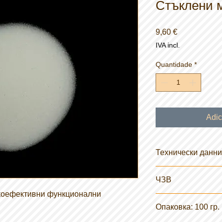
Стъклени 
Preço
9,60 €
IVA incl.
Quantidade
*
Adic
Технически данни
Фитнес:
Акрил, в
ЧЗВ
цимент / таделак
Формуляри:
Твър
коефективни функционални
За кои приложен
Разтворимост въ
Опаковка: 100 гр.
стъклени мънист
Фини стъклени м