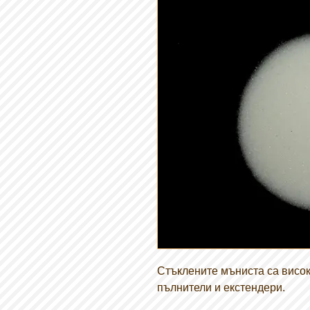
Стъклените мъниста са висо
пълнители и екстендери.