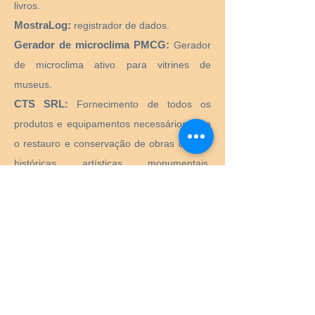
livros.
MostraLog:
registrador de dados.
Gerador de microclima PMCG:
Gerador
de microclima ativo para vitrines de
museus.
CTS SRL:
Fornecimento de todos os
produtos e equipamentos necessários para
o restauro e conservação de obras de arte
históricas, artísticas, monumentais,
monumentais.
Preservation Equipment Ltd:
Artefato,
arte e preservação de arquivos e produtos
de armazenamento e suprimentos para
conservadores, bibliotecários, curadores,
arquivistas, fotógrafos e muito mais.
KLUG - CONSERVAÇÃO:
Produtos para