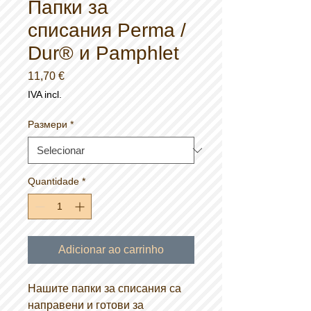
Папки за
списания Perma /
Dur® и Pamphlet
Preço
11,70 €
IVA incl.
Размери
*
Quantidade
*
Adicionar ao carrinho
Нашите папки за списания са
направени и готови за