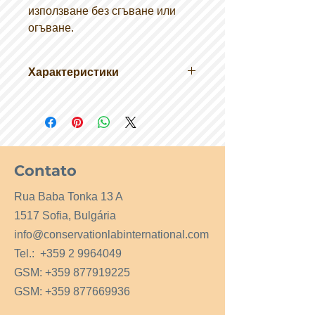
използване без сгъване или
огъване.
Характеристики
1300gsm синьо-сив
картон Perma / Dur
Устойчиви метални ръбове, за
да издържат на тежка употреба.
Идеален за вестници, списания,
Contato
брошури и др.
Rua Baba Tonka 13 A
1517 Sofia, Bulgária
info@conservationlabinternational.com
Tel.:
+359 2 9964049
GSM:
+359 877919225
GSM:
+359 877669936