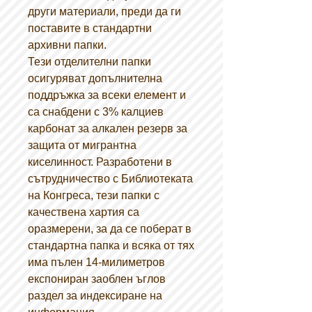
други материали, преди да ги
поставите в стандартни
архивни папки.
Тези отделителни папки
осигуряват допълнителна
поддръжка за всеки елемент и
са снабдени с 3% калциев
карбонат за алкален резерв за
защита от мигрантна
киселинност. Разработени в
сътрудничество с Библиотеката
на Конгреса, тези папки с
качествена хартия са
оразмерени, за да се поберат в
стандартна папка и всяка от тях
има пълен 14-милиметров
експониран заоблен ъглов
раздел за индексиране на