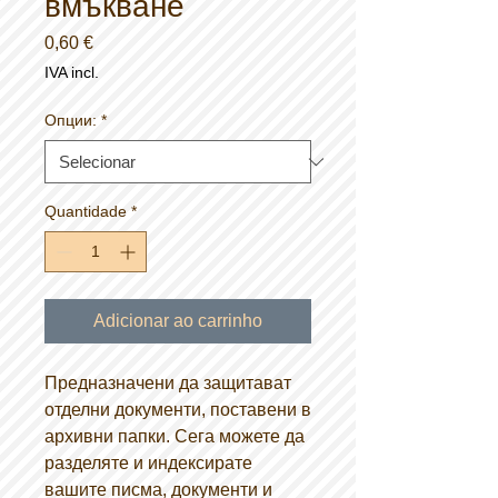
вмъкване
Preço
0,60 €
IVA incl.
Опции:
*
Quantidade
*
Adicionar ao carrinho
Предназначени да защитават
отделни документи, поставени в
архивни папки. Сега можете да
разделяте и индексирате
вашите писма, документи и