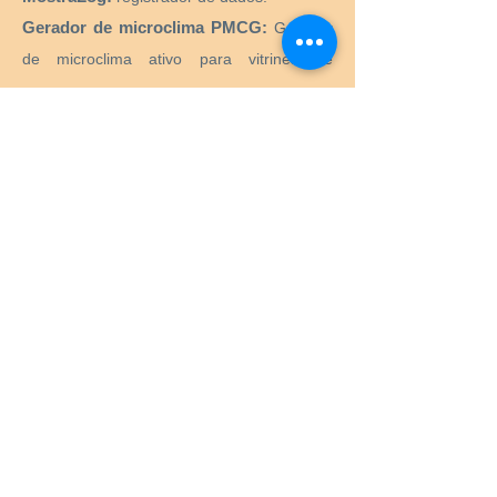
Gerador de microclima PMCG:
Gerador
de microclima ativo para vitrines de
museus.
CTS SRL:
Fornecimento de todos os
produtos e equipamentos necessários para
o restauro e conservação de obras de arte
históricas, artísticas, monumentais,
monumentais.
Preservation Equipment Ltd:
Artefato,
arte e preservação de arquivos e produtos
de armazenamento e suprimentos para
conservadores, bibliotecários, curadores,
arquivistas, fotógrafos e muito mais.
KLUG - CONSERVAÇÃO:
Produtos para
preservação a longo prazo de bens
culturais para arquivos, museus, bibliotecas