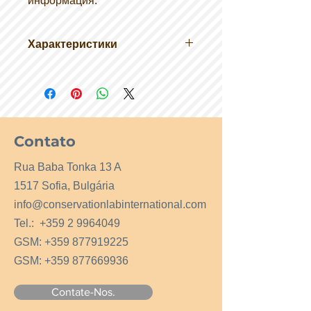
информация.
Характеристики
AcidFree
90gsm
Защитен от мигрантна
киселинност
Contato
Rua Baba Tonka 13 A
1517 Sofia, Bulgária
info@conservationlabinternational.com
Tel.:
+359 2 9964049
GSM:
+359 877919225
GSM:
+359 877669936
Contate-Nos.