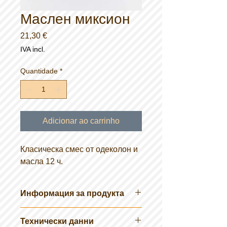
Маслен миксион
Preço
21,30 €
IVA incl.
Quantidade
*
Adicionar ao carrinho
Класическа смес от одеколон и
масла 12 ч.
Информация за продукта
Продуктите „Kölner Classic“ отново
Технически данни
позволяват надеждно, историческо