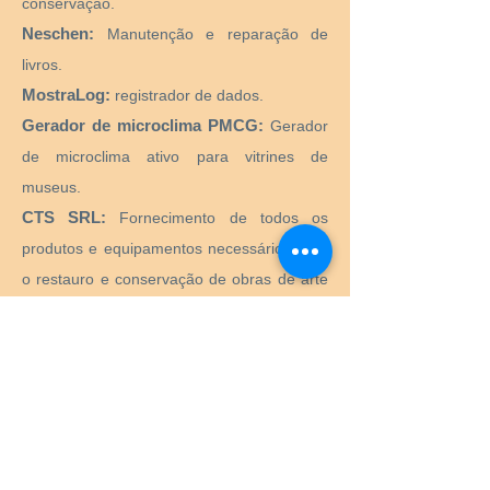
conservação.
Neschen:
Manutenção e reparação de
livros.
MostraLog:
registrador de dados.
Gerador de microclima PMCG:
Gerador
de microclima ativo para vitrines de
museus.
CTS SRL:
Fornecimento de todos os
produtos e equipamentos necessários para
o restauro e conservação de obras de arte
históricas, artísticas, monumentais,
monumentais.
Preservation Equipment Ltd:
Artefato,
arte e preservação de arquivos e produtos
de armazenamento e suprimentos para
conservadores, bibliotecários, curadores,