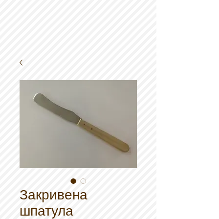
Закривена
шпатула