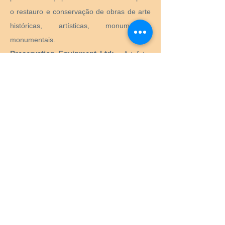
o restauro e conservação de obras de arte
históricas, artísticas, monumentais,
monumentais.
Preservation Equipment Ltd:
Artefato,
arte e preservação de arquivos e produtos
de armazenamento e suprimentos para
conservadores, bibliotecários, curadores,
arquivistas, fotógrafos e muito mais.
KLUG - CONSERVAÇÃO:
Produtos para
preservação a longo prazo de bens
culturais para arquivos, museus, bibliotecas
e porta-retratos.
Menu
Início