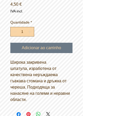
Preço
4,50 €
IVA incl.
Quantidade
*
Adicionar ao carrinho
Широка закривена
шпатула, изработена от
качествена неръждаема
гъвкава стомана и дръжка от
череша. Подходяща за
нанасяне на големи и неравни
области.