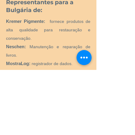
Representantes para a
Bulgária de:
Kremer Pigmente:
fornece produtos de
alta qualidade para restauração e
conservação.
Neschen:
Manutenção e reparação de
livros.
MostraLog:
registrador de dados.
Gerador de microclima PMCG:
Gerador
de microclima ativo para vitrines de
museus.
CTS SRL:
Fornecimento de todos os
produtos e equipamentos necessários para
o restauro e conservação de obras de arte
históricas, artísticas, monumentais,
monumentais.