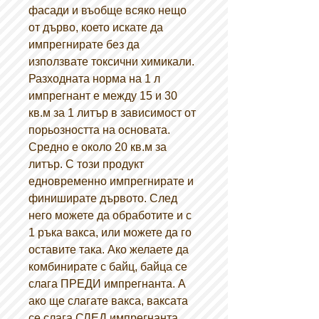
фасади и въобще всяко нещо
от дърво, което искате да
импрегнирате без да
използвате токсични химикали.
Разходната норма на 1 л
импрегнант е между 15 и 30
кв.м за 1 литър в зависимост от
порьозността на основата.
Средно е около 20 кв.м за
литър. С този продукт
едновременно импрегнирате и
финиширате дървото. След
него можете да обработите и с
1 ръка вакса, или можете да го
оставите така. Ако желаете да
комбинирате с байц, байца се
слага ПРЕДИ импрегнанта. А
ако ще слагате вакса, ваксата
се слага СЛЕД импрегнанта.