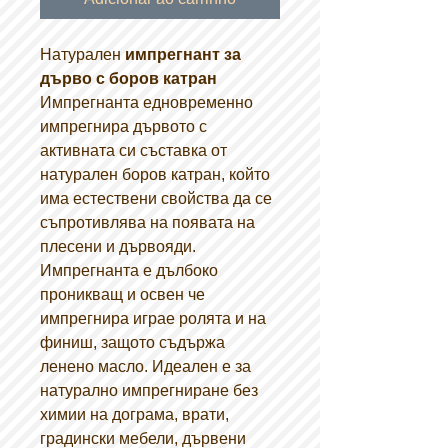
Натурален
импрегнант за
дърво с боров катран
Импрегнанта едновременно
импрегнира дървото с
активната си съставка от
натурален боров катран, който
има естествени свойства да се
съпротивлява на появата на
плесени и дървояди.
Импрегнанта е дълбоко
проникващ и освен че
импрегнира играе ролята и на
финиш, защото съдържа
ленено масло. Идеален е за
натурално импрегниране без
химии на дограма, врати,
градински мебели, дървени