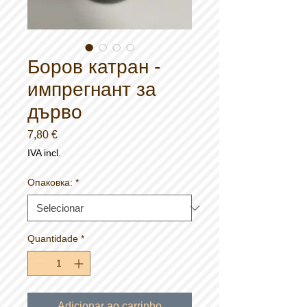
Боров катран -
импрегнант за
дърво
Preço
7,80 €
IVA incl.
Опаковка:
*
Quantidade
*
Adicionar ao carrinho