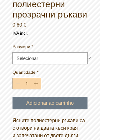
полиестерни
прозрачни ръкави
Preço
0,60 €
IVA incl.
Размери
*
Quantidade
*
Adicionar ao carrinho
Ясните полиестерни ръкави са
с отвори на двата къси края
и запечатани от двете дълги