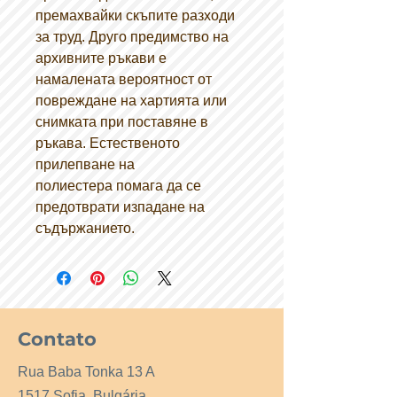
премахвайки скъпите разходи
за труд. Друго предимство на
архивните ръкави е
намалената вероятност от
повреждане на хартията или
снимката при поставяне в
ръкава. Естественото
прилепване на
полиестера помага да се
предотврати изпадане на
съдържанието.
Contato
Rua Baba Tonka 13 A
1517 Sofia, Bulgária