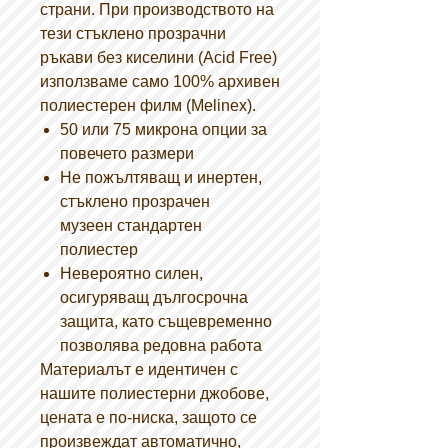
страни. При производството на
тези стъклено прозрачни
ръкави без киселини (Acid Free)
използваме само 100% архивен
полиестерен филм (Melinex).
50 или 75 микрона опции за
повечето размери
Не пожълтяващ и инертен,
стъклено прозрачен
музеен стандартен
полиестер
Невероятно силен,
осигуряващ дългосрочна
защита, като същевременно
позволява редовна работа
Материалът е идентичен с
нашите полиестерни джобове,
цената е по-ниска, защото се
произвеждат автоматично,