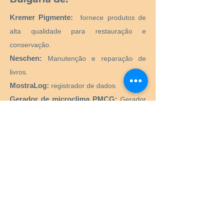
Kremer Pigmente:
fornece produtos de
alta qualidade para restauração e
conservação.
Neschen:
Manutenção e reparação de
livros.
MostraLog:
registrador de dados.
Gerador de microclima PMCG:
Gerador
de microclima ativo para vitrines de
museus.
CTS SRL:
Fornecimento de todos os
produtos e equipamentos necessários para
o restauro e conservação de obras de arte
históricas, artísticas, monumentais,
monumentais.
Preservation Equipment Ltd:
Artefato,